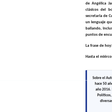
de Angélica Ja
clásicos del b
secretaria de C
un lenguaje qu
bailando, inclu
puntos de encue
La frase de hoy
Hasta el miérc
Sobre el Aut
hace 50 año
año 2016. 
Políticos
diversa