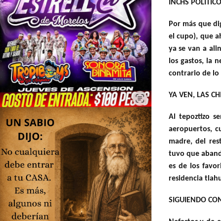
INCHS POLÍTIC
Por más que di
el cupo), que a
ya se van a ali
los gastos, la 
contrario de l
YA VEN, LAS C
Al tepoztizo s
aeropuertos, c
madre, del res
tuvo que abando
es de los favo
residencia tlahu
SIGUIENDO CON