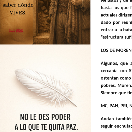
Nefastos y de e
hasta los que 
actuales dirige
dado por reuni
entrar a la bata
“estructura suf
LOS DE MOREN
Algunos, que a
cercanía con S
ostentan como 
pobres, Morena
Siempre que ti
MC, PAN, PRI,
Andan también 
seguir enchufa