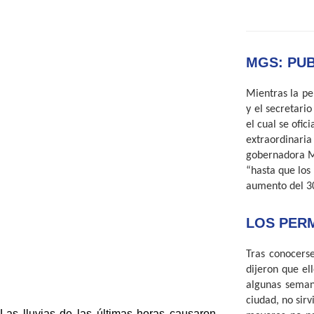
MGS: PU
Mientras la pe
y el secretari
el cual se ofic
extraordinari
gobernadora Ma
“hasta que los 
aumento del 30 
LOS PERM
Tras conocerse
dijeron que el
algunas semana
ciudad, no sir
Las lluvias de las últimas horas causaron