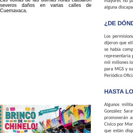
mayores no pa
severos daños en varias calles de
alguna discapa
Cuernavaca.
¿DE DÓND
Los permision
dijeron que ell
se había compr
representaría 
mil millones l
para MGS y sus
Periódico Ofici
HASTA L
Algunos milit
González Sara
promoverán am
Cívico por Mor
que están dis