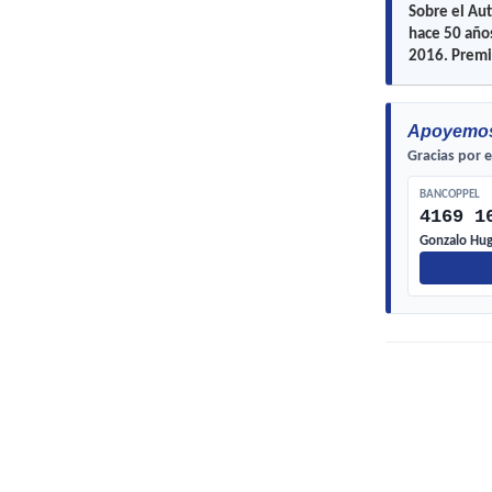
Sobre el Aut
hace 50 años
2016. Premio
Apoyemos 
Gracias por e
BANCOPPEL
4169 1
Gonzalo Hug