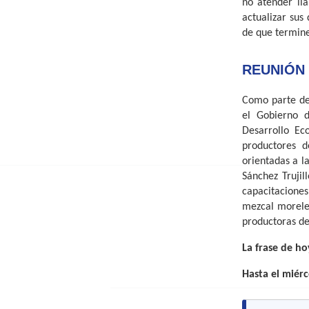
no atender ll
actualizar sus 
de que termine
REUNIÓN
Como parte de 
el Gobierno d
Desarrollo Ec
productores d
orientadas a la
Sánchez Trujil
capacitacione
mezcal morelen
productoras de
La frase de h
Hasta el miér